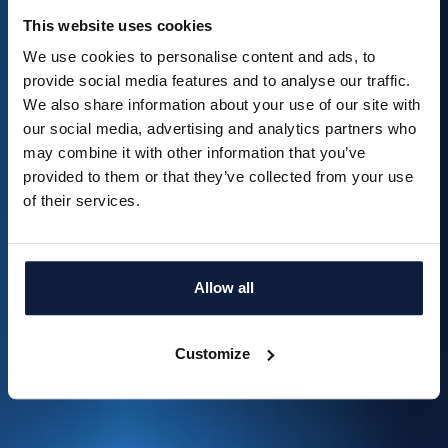
Brainial
This website uses cookies
We use cookies to personalise content and ads, to
provide social media features and to analyse our traffic.
We also share information about your use of our site with
our social media, advertising and analytics partners who
may combine it with other information that you’ve
provided to them or that they’ve collected from your use
of their services.
How McCoy & Partners Transformed Its Tender Process
with Brainial
Read more
Allow all
Customize